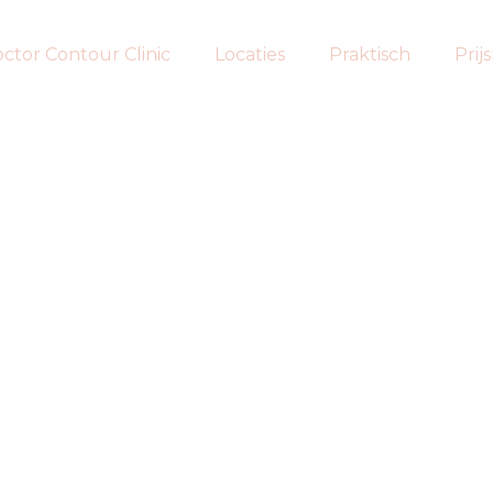
ctor Contour Clinic
Locaties
Praktisch
Prijs