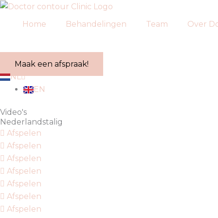
Ga
naar
Home
Behandelingen
Team
Over Do
de
inhoud
Maak een afspraak!
NL
EN
Video's
Nederlandstalig
Afspelen
Afspelen
Afspelen
Afspelen
Afspelen
Afspelen
Afspelen