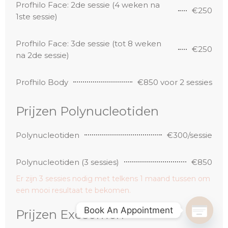
Profhilo Face: 2de sessie (4 weken na
€250
1ste sessie)
Profhilo Face: 3de sessie (tot 8 weken
€250
na 2de sessie)
Profhilo Body
€850 voor 2 sessies
Prijzen Polynucleotiden
Polynucleotiden
€300/sessie
Polynucleotiden (3 sessies)
€850
Er zijn 3 sessies nodig met telkens 1 maand tussen om
een mooi resultaat te bekomen.
Book An Appointment
Prijzen Exosomen