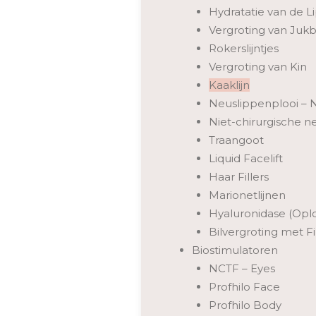
Hydratatie van de L
Vergroting van Ju
Rokerslijntjes
Vergroting van Kin
Kaaklijn
Neuslippenplooi – N
Niet-chirurgische ne
Traangoot
Liquid Facelift
Haar Fillers
Marionetlijnen
Hyaluronidase (Oplos
Bilvergroting met Fi
Biostimulatoren
NCTF – Eyes
Profhilo Face
Profhilo Body