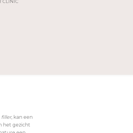
 CLINIC
filler
, kan een
n het gezicht
 nature een