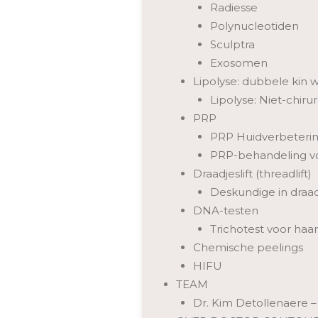
Radiesse
Polynucleotiden
Sculptra
Exosomen
Lipolyse: dubbele kin
Lipolyse: Niet-chir
PRP
PRP Huidverbetering
PRP-behandeling vo
Draadjeslift (threadlift)
Deskundige in draad
DNA-testen
Trichotest voor haar
Chemische peelings
HIFU
TEAM
Dr. Kim Detollenaere – 