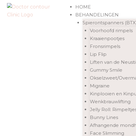
Ga
HOME
naar
BEHANDELINGEN
de
Spierontspanners (BTX
inhoud
Voorhoofd rimpels
Kraaienpootjes
Fronsrimpels
Lip Flip
Liften van de Neust
Gummy Smile
Okselzweet/Overma
Migraine
Kinplooien en Kinpu
Wenkbrauwlifting
Jelly Roll: Rimpeltj
Bunny Lines
Afhangende mond
Face Slimming