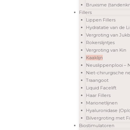
Bruxisme (tandenkn
Fillers
Lippen Fillers
Hydratatie van de L
Vergroting van Ju
Rokerslijntjes
Vergroting van Kin
Kaaklijn
Neuslippenplooi – N
Niet-chirurgische ne
Traangoot
Liquid Facelift
Haar Fillers
Marionetlijnen
Hyaluronidase (Oplos
Bilvergroting met Fi
Biostimulatoren