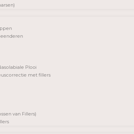
arsen)
ippen
kbeenderen
asolabiale Plooi
uscorrectie met fillers
sen van Fillers)
llers