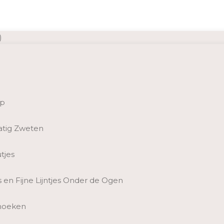
)
ip
tig Zweten
tjes
es en Fijne Lijntjes Onder de Ogen
hoeken