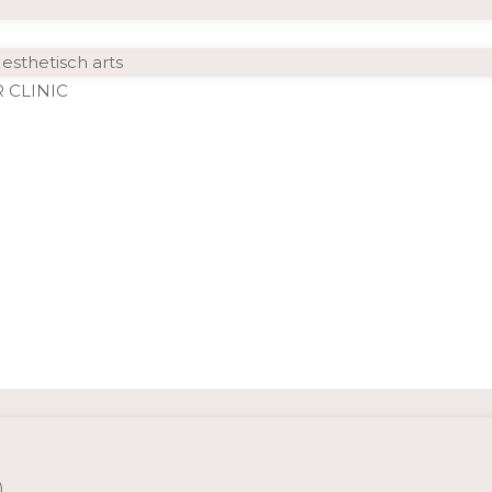
esthetisch arts
 CLINIC
)