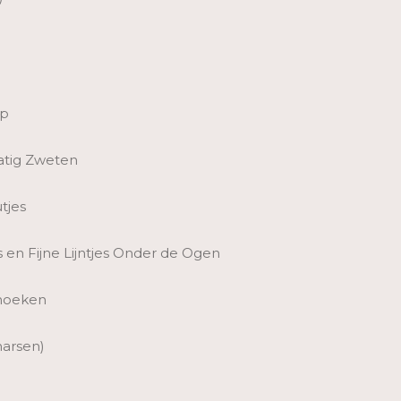
ip
tig Zweten
tjes
es en Fijne Lijntjes Onder de Ogen
hoeken
arsen)