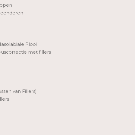
ippen
kbeenderen
asolabiale Plooi
uscorrectie met fillers
sen van Fillers)
llers