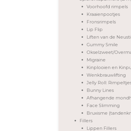
Voorhoofd rimpels
Kraaienpootjes
Fronsrimpels
Lip Flip
Liften van de Neust
Gummy Smile
Okselzweet/Overma
Migraine
Kinplooien en Kinpu
Wenkbrauwlifting
Jelly Roll: Rimpeltj
Bunny Lines
Afhangende mond
Face Slimming
Bruxisme (tandenkn
Fillers
Lippen Fillers