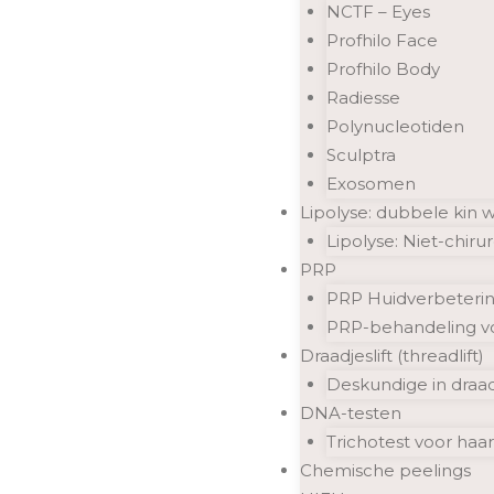
NCTF – Eyes
Profhilo Face
Profhilo Body
Radiesse
Polynucleotiden
Sculptra
Exosomen
Lipolyse: dubbele kin
Lipolyse: Niet-chir
PRP
PRP Huidverbetering
PRP-behandeling vo
Draadjeslift (threadlift)
Deskundige in draad
DNA-testen
Trichotest voor haar
Chemische peelings